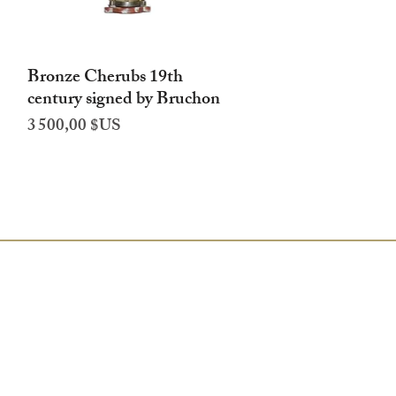
Bronze Cherubs 19th
Aperçu rapide
century signed by Bruchon
Prix
3 500,00 $US