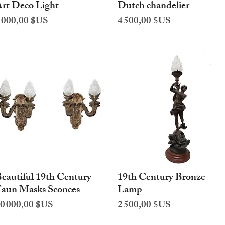
rt Deco Light
Dutch chandelier
Aperçu rapide
Aperçu rapide
rix
Prix
 000,00 $US
4 500,00 $US
eautiful 19th Century
19th Century Bronze
Aperçu rapide
Aperçu rapide
aun Masks Sconces
Lamp
rix
Prix
0 000,00 $US
2 500,00 $US