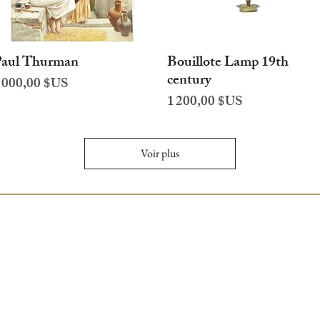
aul Thurman
Bouillote Lamp 19th
Aperçu rapide
Aperçu rapide
century
rix
 000,00 $US
Prix
1 200,00 $US
Voir plus