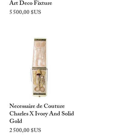
Art Deco Fixture
Aperçu rapide
Prix
5 500,00 $US
Necessaire de Couture
Aperçu rapide
Charles X Ivory And Solid
Gold
Prix
2 500,00 $US