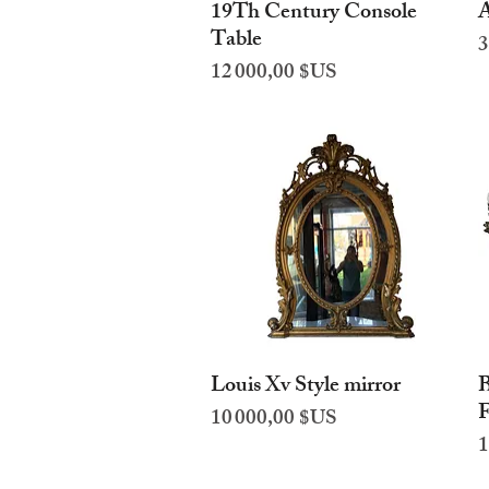
19Th Century Console
A
Aperçu rapide
Table
P
3
Prix
12 000,00 $US
Louis Xv Style mirror
B
Aperçu rapide
F
Prix
10 000,00 $US
P
1