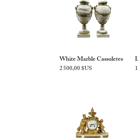
White Marble Cassoletes
L
Aperçu rapide
Prix
P
2 500,00 $US
1