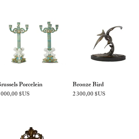
russels Porcelein
Bronze Bird
Aperçu rapide
Aperçu rapide
rix
Prix
 000,00 $US
2 300,00 $US