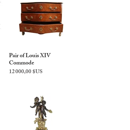
Pair of Louis XIV
Aperçu rapide
Commode
Prix
12 000,00 $US