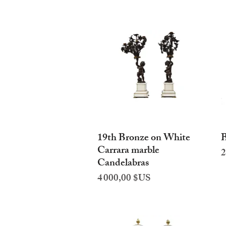
19th Bronze on White
B
Aperçu rapide
Carrara marble
P
2
Candelabras
Prix
4 000,00 $US