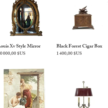
ouis Xv Style Mirror
Black Forest Cigar Box
Aperçu rapide
Aperçu rapide
rix
Prix
0 000,00 $US
1 400,00 $US