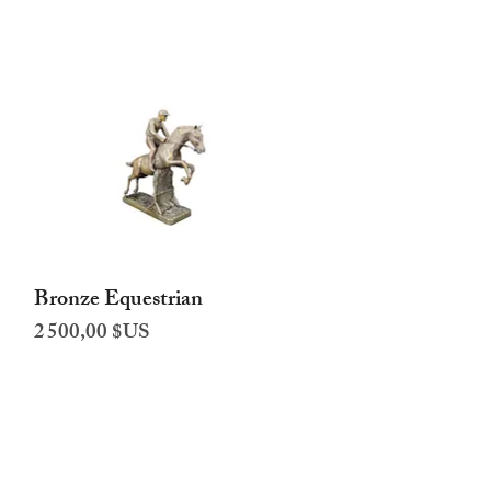
Bronze Equestrian
Aperçu rapide
Prix
2 500,00 $US